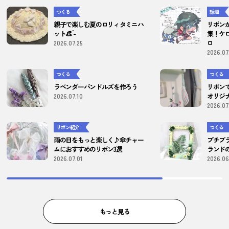
つくる
話題
親子で楽しむ夏のロリィタミニハ
リボン
ット👒 ́-
集！ケ
ロ
2026.07.25
2026.07
つくる
つくる
ラベンダーバンドルズを作ろう
リボン
オリジ
2026.07.10
2026.07
リボン紹介
つくる
雨の日をもっと楽しく♪傘チャー
プチプ
ムにおすすめのリボン3選
ランド
2026.07.01
2026.06
もっと見る