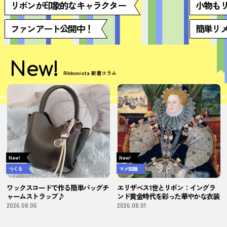
リボンが印象的なキャラクター
小物も
ファンアート公開中！
簡単リ
New!
Ribbonista 新着コラム
New!
New!
つくる
マメ知識
ワックスコードで作る簡単バッグチ
エリザベス1世とリボン：イングラ
ャームストラップ♪
ンド黄金時代を彩った華やかな衣装
2026.08.06
2026.08.01