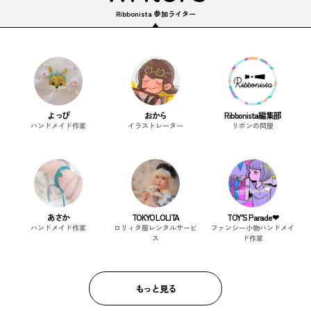
Ribbonista 参加ライター
よっぴ
おから
Ribbonista編集部
ハンドメイド作家
イラストレーター
リボンの問屋
あさか
TOKYO LOLITA
TOY’S Parade❤︎
ハンドメイド作家
ロリィタ服レンタルサービ
ファンシー小物ハンドメイ
ス
ド作家
もっと見る