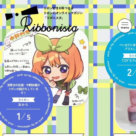
リボン好きがあつまる
リボンのオンラインマガジン
「リボニスタ」
menu
ペン立てに自
プラスし
ライ
TOY’S Pa
2
五等分の花嫁・中野四葉の
リボンの紹介もしていま
す！
ライター
おから
1
5